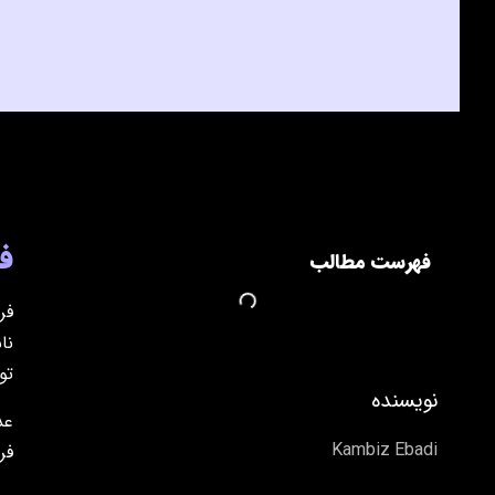
ف
فهرست مطالب
فر
نا
تو
نویسنده
عد
فر
Kambiz Ebadi