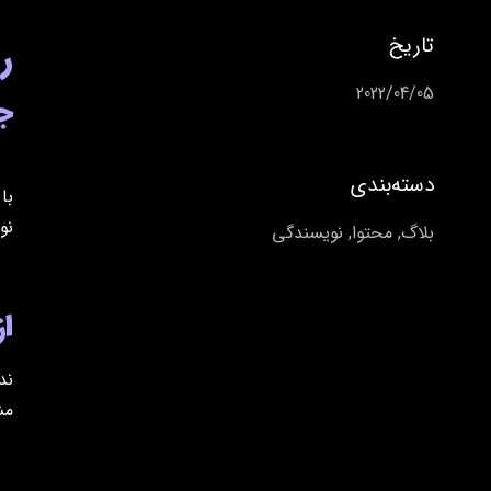
تاریخ
ر
2022/04/05
ج
دسته‌بندی
با
نو
بلاگ
,
محتوا
,
نویسندگی
از
ند
مش